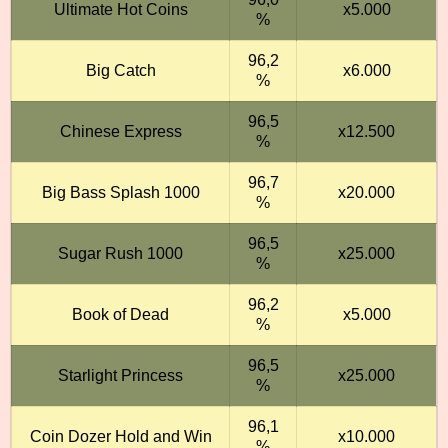
Ultimate Hot Coins
x5.000
%
96,2
Big Catch
x6.000
%
96,5
Chinese Express
x12.500
%
96,7
Big Bass Splash 1000
x20.000
%
96,5
Sugar Rush 1000
x25.000
%
96,2
Book of Dead
x5.000
%
96,5
Starlight Princess
x25.000
%
96,1
Coin Dozer Hold and Win
x10.000
%