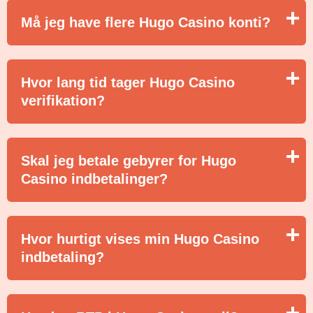
Må jeg have flere Hugo Casino konti?
Hvor lang tid tager Hugo Casino
verifikation?
Skal jeg betale gebyrer for Hugo
Casino indbetalinger?
Hvor hurtigt vises min Hugo Casino
indbetaling?