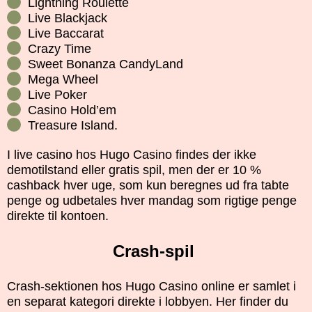
Lightning Roulette
Live Blackjack
Live Baccarat
Crazy Time
Sweet Bonanza CandyLand
Mega Wheel
Live Poker
Casino Hold’em
Treasure Island.
I live casino hos Hugo Casino findes der ikke
demotilstand eller gratis spil, men der er 10 %
cashback hver uge, som kun beregnes ud fra tabte
penge og udbetales hver mandag som rigtige penge
direkte til kontoen.
Crash-spil
Crash-sektionen hos Hugo Casino online er samlet i
en separat kategori direkte i lobbyen. Her finder du