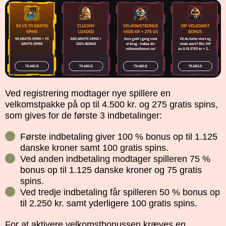
Ved registrering modtager nye spillere en
velkomstpakke på op til 4.500 kr. og 275 gratis spins,
som gives for de første 3 indbetalinger:
Første indbetaling giver 100 % bonus op til 1.125
danske kroner samt 100 gratis spins.
Ved anden indbetaling modtager spilleren 75 %
bonus op til 1.125 danske kroner og 75 gratis
spins.
Ved tredje indbetaling får spilleren 50 % bonus op
til 2.250 kr. samt yderligere 100 gratis spins.
For at aktivere velkomstbonussen kræves en