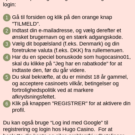
login:
Gå til forsiden og klik på den orange knap
"TILMELD".
Indtast din e-mailadresse, og vælg derefter et
ønsket brugernavn og en stærk adgangskode.
Vælg dit bopælsland (f.eks. Denmark) og din
foretrukne valuta (f.eks. DKK) fra rullemenuen.
Har du en speciel bonuskode som hugocasino01,
skal du klikke på "Jeg har en rabatkode" for at
indtaste den, før du går videre.
Du skal bekræfte, at du er mindst 18 år gammel,
og acceptere casinoets vilkår, betingelser og
fortrolighedspolitik ved at markere
afkrydsningsfeltet.
Klik på knappen "REGISTRER" for at aktivere din
profil.
Du kan også bruge “Log ind med Google” til
registrering og login hos Hugo Casino. For at