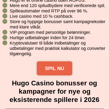
Hugo er et online casino uden ROFUS.
Mere end 120 spiludbydere med verificerede spil.
Spilleautomater med RTP på over 96 %.
Live casino med 10 % cashback.
Store og hyppige bonusser samt kampagnekoder
med klare vilkår.
VIP-program med personlige belønninger.
Hurtige udbetalinger inden for 24 timer.
Kryptovalutaer til både indbetalinger og
udbetalinger med praktisk kalkulator og converter
tilgængelig.
SPIL NU
Hugo Casino bonusser og
kampagner for nye og
eksisterende spillere i 2026